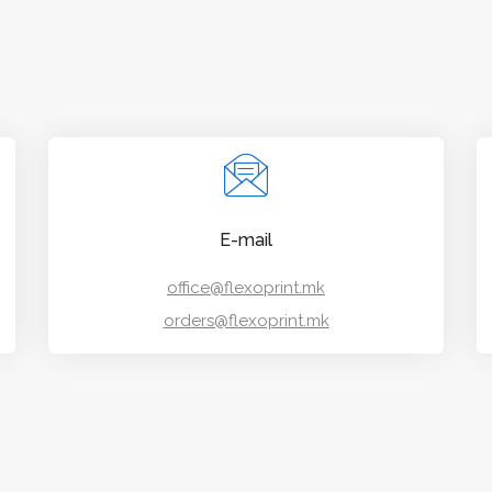
E-mail
office@flexoprint.mk
orders@flexoprint.mk